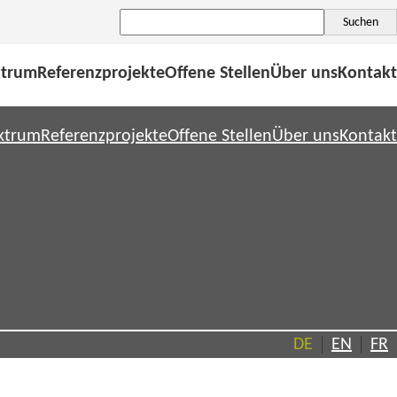
Suchen
Suchen
ktrum
Referenzprojekte
Offene Stellen
Über uns
Kontakt
ektrum
Referenzprojekte
Offene Stellen
Über uns
Kontakt
DE
EN
FR