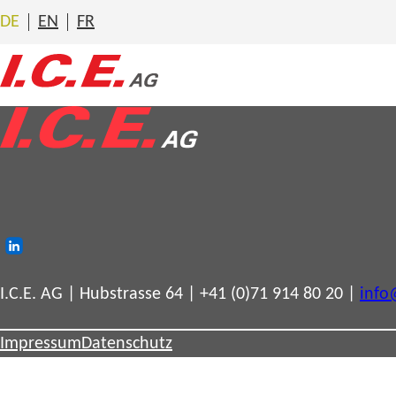
Zum
DE
EN
FR
Inhalt
springen
LinkedIn
I.C.E. AG | Hubstrasse 64 | +41 (0)71 914 80 20 |
info
Impressum
Datenschutz