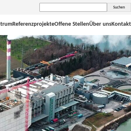
Suchen
Suchen
ktrum
Referenzprojekte
Offene Stellen
Über uns
Kontakt