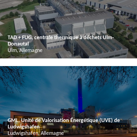
TAD + FUG, centrale thermique à déchets Ulm-
Donautal
Ulm, Allemagne
GML, Unité de Valorisation Énergétique (UVE) de
Ludwigshafen
Ludwigshafen, Allemagne