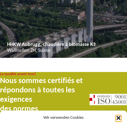
HHKW Aubrugg, chaudière à biomasse K3
Wallisellen ZH, Suisse
La qualité avant tout!
Nous sommes certifiés et
répondons à toutes les
exigences
des normes
internationales ISO 9001 et
Wir verwenden Cookies